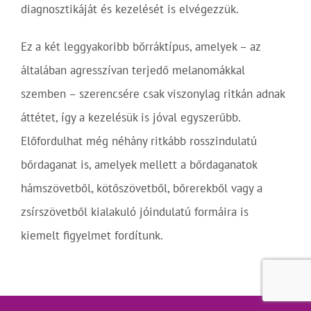
diagnosztikáját és kezelését is elvégezzük.
Ez a két leggyakoribb bőrráktípus, amelyek – az
általában agresszívan terjedő melanomákkal
szemben – szerencsére csak viszonylag ritkán adnak
áttétet, így a kezelésük is jóval egyszerűbb.
Előfordulhat még néhány ritkább rosszindulatú
bőrdaganat is, amelyek mellett a bőrdaganatok
hámszövetből, kötőszövetből, bőrerekből vagy a
zsírszövetből kialakuló jóindulatú formáira is
kiemelt figyelmet fordítunk.