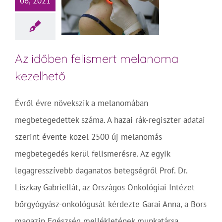
06, 2021
Az időben felismert melanoma
kezelhető
Évről évre növekszik a melanomában
megbetegedettek száma. A hazai rák-regiszter adatai
szerint évente közel 2500 új melanomás
megbetegedés kerül felismerésre. Az egyik
legagresszívebb daganatos betegségről Prof. Dr.
Liszkay Gabriellát, az Országos Onkológiai Intézet
bőrgyógyász-onkológusát kérdezte Garai Anna, a Bors
magazin Egészség mellékletének munkatársa.