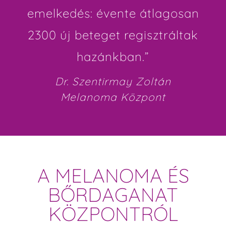
emelkedés: évente átlagosan
2300 új beteget regisztráltak
hazánkban.”
Dr. Szentirmay Zoltán
Melanoma Központ
A MELANOMA ÉS
BŐRDAGANAT
KÖZPONTRÓL