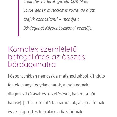
örökletes hátteret igazoló CDK2A és
CDK4 gének mutációit is rövid idő alatt
tudjuk azonosítani” – mondja a
Bőrdaganat Központ szakmai vezetője.
Komplex szemléletű
betegellátás az összes
bőrdaganatra
Központunkban nemcsak a melanocitákból kiinduló
festékes anyajegydaganatok, a melanomák
diagnosztikájával és kezelésével, hanem a bőr
hámsejtjeiből kiinduló laphámrákok, a spinaliómák
és az alapsejtes bőrrákok, a bazaliómák