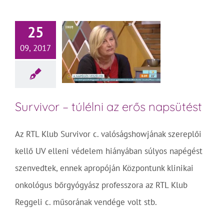
25
09, 2017
Survivor – túlélni az erős napsütést
Az RTL Klub Survivor c. valóságshowjának szereplői
kellő UV elleni védelem hiányában súlyos napégést
szenvedtek, ennek apropóján Központunk klinikai
onkológus bőrgyógyász professzora az RTL Klub
Reggeli c. műsorának vendége volt stb.