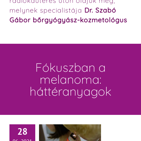
radiokauteres úton oldjuk meg,
melynek specialistája
Dr. Szabó
Gábor bőrgyógyász-kozmetológus
Fókuszban a
melanoma:
háttéranyagok
28