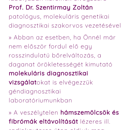
Prof. Dr. Szentirmay Zoltán
patológus, molekuláris genetikai
diagnosztikai szakorvos vezetésével
» Abban az esetben, ha Önnél már
nem először fordul elő egy
rosszindulatú bőrelváltozás, a
daganat örökletességét kimutató
molekuláris diagnosztikai
vizsgálat
okat is elvégezzük
géndiagnosztikai
laboratóriumunkban
» A veszélytelen
hámszemölcsök és
fibrómák eltávolítását
lézeres ill.