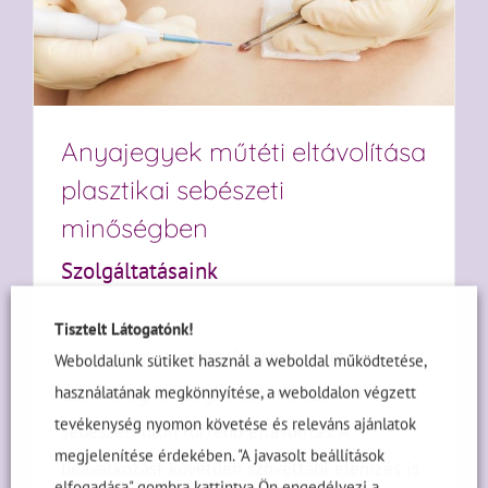
Anyajegyek műtéti eltávolítása
plasztikai sebészeti
minőségben
Szolgáltatásaink
Tisztelt Látogatónk!
Az anyajegyek eltávolításának egyetlen,
Weboldalunk sütiket használ a weboldal működtetése,
használatának megkönnyítése, a weboldalon végzett
szakmailag is elfogadható módszere a
tevékenység nyomon követése és releváns ajánlatok
sebészeti úton történő eltávolítás. A
megjelenítése érdekében. "A javasolt beállítások
beavatkozást követően szövettani elemzés is
elfogadása" gombra kattintva Ön engedélyezi a