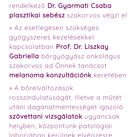
rendelkező
Dr. Gyarmati Csaba
plasztikai sebész
szakorvos végzi el
» Az esetlegesen szükséges
gyógyszeres kezelésekkel
kapcsolatban
Prof. Dr. Liszkay
Gabriella
bőrgyógyász onkológus
szakorvos ad Önnek tanácsot
melanoma konzultációnk
keretében
» A bőrelváltozások
rosszindulatúságát, illetve a műtét
utáni daganatmentességet igazoló
szövettani vizsgálatok
ugyancsak
helyben, központunk patológiai
laborjában kerülnek elvégzésre