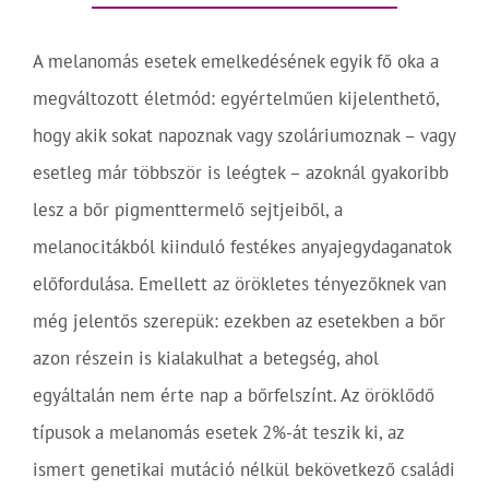
A melanomás esetek emelkedésének egyik fő oka a
megváltozott életmód: egyértelműen kijelenthető,
hogy akik sokat napoznak vagy szoláriumoznak – vagy
esetleg már többször is leégtek – azoknál gyakoribb
lesz a bőr pigmenttermelő sejtjeiből, a
melanocitákból kiinduló festékes anyajegydaganatok
előfordulása. Emellett az örökletes tényezőknek van
még jelentős szerepük: ezekben az esetekben a bőr
azon részein is kialakulhat a betegség, ahol
egyáltalán nem érte nap a bőrfelszínt. Az öröklődő
típusok a melanomás esetek 2%-át teszik ki, az
ismert genetikai mutáció nélkül bekövetkező családi