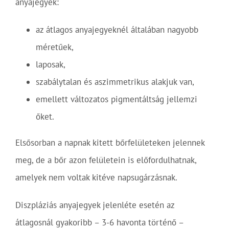
anyajegyek:
az átlagos anyajegyeknél általában nagyobb
méretűek,
laposak,
szabálytalan és aszimmetrikus alakjuk van,
emellett változatos pigmentáltság jellemzi
őket.
Elsősorban a napnak kitett bőrfelületeken jelennek
meg, de a bőr azon felületein is előfordulhatnak,
amelyek nem voltak kitéve napsugárzásnak.
Diszpláziás anyajegyek jelenléte esetén az
átlagosnál gyakoribb – 3-6 havonta történő –