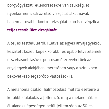
bőrgyógyászati ellenőrzésekre van szükség, és
ilyenkor nemcsak az első vizsgálat alkalmával,
hanem a további kontrollvizsgálatokon is elvégzik a
teljes testfelület vizsgálatát
.
A teljes testfelületről, illetve az egyes anyajegyekről
készített közeli képek korábbi és újabb felvételeinek
összehasonlításával pontosan észrevehetőek az
anyajegyek alakjában, méretében vagy a színükben
bekövetkező legapróbb változások is.
A melanoma családi halmozódást mutató eseteire a
korábbi kialakulás a jellemző: míg a melanomák az
általános népességen belül jellemzően az 50-es