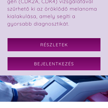
gén (CDK2A, CDK4) vizsgálatával
szűrhető ki az öröklődő melanoma
kialakulása, amely segíti a
gyorsabb diagnosztikát.
RÉSZLETEK
BEJELENTKEZÉS