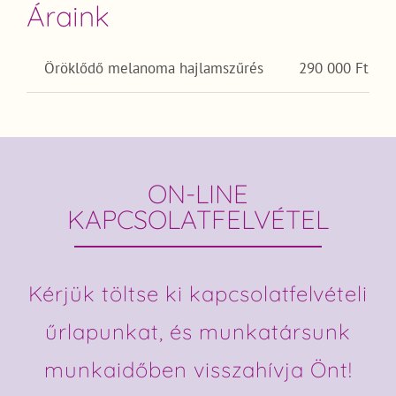
Áraink
Öröklődő melanoma hajlamszűrés
290 000 Ft
ON-LINE
KAPCSOLATFELVÉTEL
Kérjük töltse ki kapcsolatfelvételi
űrlapunkat, és munkatársunk
munkaidőben visszahívja Önt!