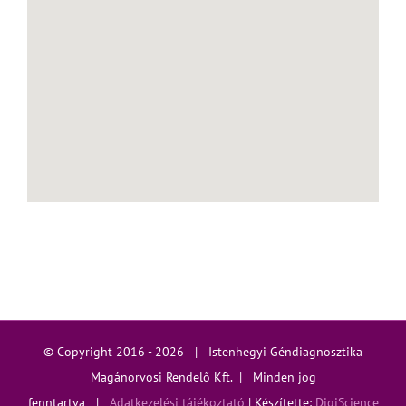
© Copyright 2016 -
2026 | Istenhegyi Géndiagnosztika
Magánorvosi Rendelő Kft. | Minden jog
fenntartva |
Adatkezelési tájékoztató
| Készítette:
DigiScience