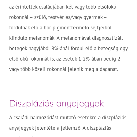
az érintettek családjában két vagy több elsőfokú
rokonnál – szülő, testvér és/vagy gyermek –
fordulnak elő a bőr pigmenttermelő sejtjeiből
kiinduló melanomák. A melanomával diagnosztizált
betegek nagyjából 8%-ánál fordul elő a betegség egy
elsőfokú rokonnál is, az esetek 1-2%-ában pedig 2
vagy több közeli rokonnál jelenik meg a daganat.
Diszpláziás anyajegyek
A családi halmozódást mutató esetekre a diszpláziás
anyajegyek jelenléte a jellemző. A diszpláziás