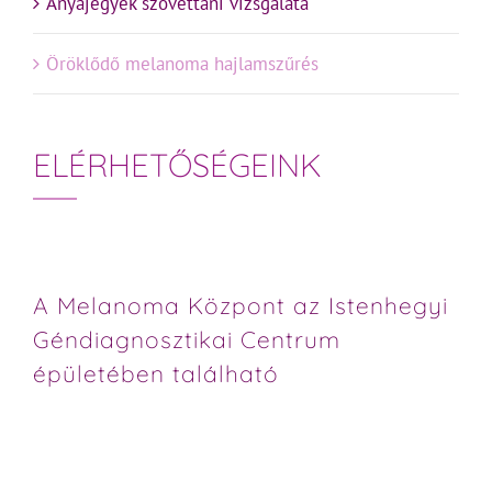
Anyajegyek szövettani vizsgálata
Öröklődő melanoma hajlamszűrés
ELÉRHETŐSÉGEINK
A Melanoma Központ az Istenhegyi
Géndiagnosztikai Centrum
épületében található
1125 Budapest, Zalatnai u. 2.
+36 1 580 8660