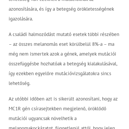
azonosítására, és így a betegség örökletességének
igazolására.
A családi halmozódást mutató esetek többi részében
– az összes melanomás eset körülbelül 8%-a – ma
még nem ismertek azok a gének, amelyek mutációi
összefüggésbe hozhatóak a betegség kialakulásával,
így ezekben egyelőre mutációvizsgálatokra sincs
lehetőség.
Az utóbbi időben azt is sikerült azonosítani, hogy az
MC1R gén csírasejtekben megjelenő, öröklődő
mutációi ugyancsak növelhetik a
melanomakockázatot, függetlenül attól, hogy jelen