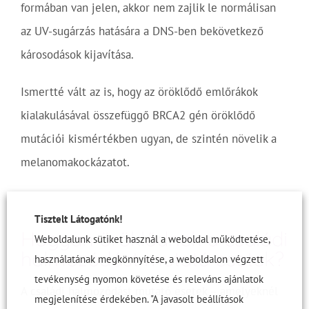
formában van jelen, akkor nem zajlik le normálisan
az UV-sugárzás hatására a DNS-ben bekövetkező
károsodások kijavítása.
Ismertté vált az is, hogy az öröklődő emlőrákok
kialakulásával összefüggő BRCA2 gén öröklődő
mutációi kismértékben ugyan, de szintén növelik a
melanomakockázatot.
Tisztelt Látogatónk!
Hogyan öröklődnek a családi
Weboldalunk sütiket használ a weboldal működtetése,
halmozódást mutató esetek?
használatának megkönnyítése, a weboldalon végzett
tevékenység nyomon követése és releváns ajánlatok
A családi halmozódást mutató esetek – amelyeknél
megjelenítése érdekében. "A javasolt beállítások