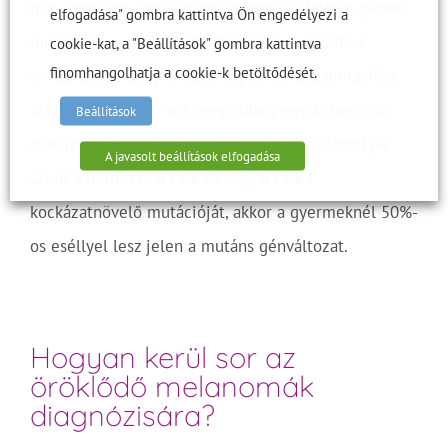
már ismertek a kockázatnövekedését felelős gének
elfogadása" gombra kattintva Ön engedélyezi a
mutációi – autoszomális domináns öröklődést
cookie-kat, a "Beállítások" gombra kattintva
finomhangolhatja a cookie-k betöltődését.
mutatnak. Ez azt jelenti, hogy elég, ha a mutáció a
szüleinktől kapott két génpéldány egyikében van
Beállítások
csak jelen. Abban az esetben tehát, ha valamelyik
A javasolt beállítások elfogadása
szülő a hordozza a CDK2A vagy a CDK4
kockázatnövelő mutációját, akkor a gyermeknél 50%-
os eséllyel lesz jelen a mutáns génváltozat.
Hogyan kerül sor az
öröklődő melanomák
diagnózisára?