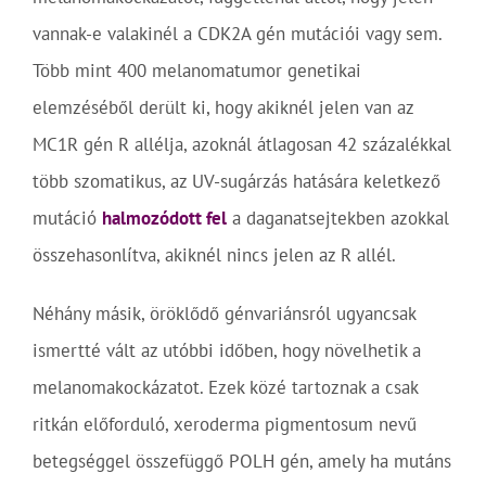
vannak-e valakinél a CDK2A gén mutációi vagy sem.
Több mint 400 melanomatumor genetikai
elemzéséből derült ki, hogy akiknél jelen van az
MC1R gén R allélja, azoknál átlagosan 42 százalékkal
több szomatikus, az UV-sugárzás hatására keletkező
mutáció
halmozódott fel
a daganatsejtekben azokkal
összehasonlítva, akiknél nincs jelen az R allél.
Néhány másik, öröklődő génvariánsról ugyancsak
ismertté vált az utóbbi időben, hogy növelhetik a
melanomakockázatot. Ezek közé tartoznak a csak
ritkán előforduló, xeroderma pigmentosum nevű
betegséggel összefüggő POLH gén, amely ha mutáns