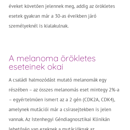
éveket követően jelennek meg, addig az örökletes
esetek gyakran már a 30-as éveikben járó
személyeknél is kialakulnak.
A melanoma örökletes
eseteinek okai
A családi halmozódást mutató melanomák egy
részében – az összes melanomás eset mintegy 2%-a
– egyértelműen ismert az a 2 gén (CDK2A, CDK4),
amelynek mutációi már a csírasejtekben is jelen
vannak. Az Istenhegyi Géndiagnosztikai Klinikán
lehetőség van ezeknek a mutációknak az