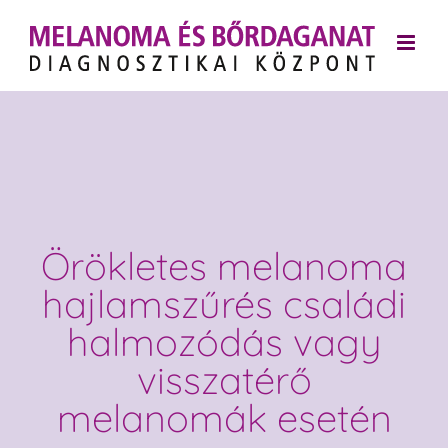
Kihagyás
Örökletes melanoma
hajlamszűrés családi
halmozódás vagy
visszatérő
melanomák esetén