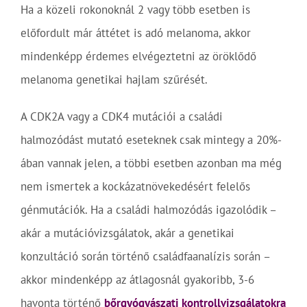
Ha a közeli rokonoknál 2 vagy több esetben is
előfordult már áttétet is adó melanoma, akkor
mindenképp érdemes elvégeztetni az öröklődő
melanoma genetikai hajlam szűrését.
A CDK2A vagy a CDK4 mutációi a családi
halmozódást mutató eseteknek csak mintegy a 20%-
ában vannak jelen, a többi esetben azonban ma még
nem ismertek a kockázatnövekedésért felelős
génmutációk. Ha a családi halmozódás igazolódik –
akár a mutációvizsgálatok, akár a genetikai
konzultáció során történő családfaanalízis során –
akkor mindenképp az átlagosnál gyakoribb, 3-6
havonta történő
bőrgyógyászati kontrollvizsgálatokra