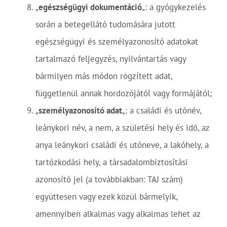
„
egészségügyi dokumentáció
„: a gyógykezelés
során a betegellátó tudomására jutott
egészségügyi és személyazonosító adatokat
tartalmazó feljegyzés, nyilvántartás vagy
bármilyen más módon rögzített adat,
függetlenül annak hordozójától vagy formájától;
„
személyazonosító adat
„: a családi és utónév,
leánykori név, a nem, a születési hely és idő, az
anya leánykori családi és utóneve, a lakóhely, a
tartózkodási hely, a társadalombiztosítási
azonosító jel (a továbbiakban: TAJ szám)
együttesen vagy ezek közül bármelyik,
amennyiben alkalmas vagy alkalmas lehet az