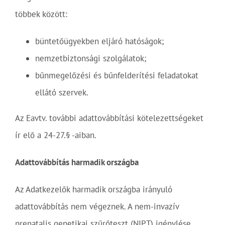
többek között:
büntetőügyekben eljáró hatóságok;
nemzetbiztonsági szolgálatok;
bűnmegelőzési és bűnfelderítési feladatokat
ellátó szervek.
Az Eavtv. további adattovábbítási kötelezettségeket
ír elő a 24-27.§ -aiban.
Adattovábbítás harmadik országba
Az Adatkezelők harmadik országba irányuló
adattovábbítás nem végeznek. A nem-invazív
prenatalis genetikai szűrőteszt (NIPT) igénylése