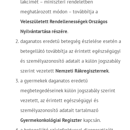
lakcímét – miniszteri rendeletben
meghatározott módon – továbbítja a
Veleszületett Rendellenességek Országos
Nyilvántartása részére
.
daganatos eredetű betegség észlelése esetén a
betegellátó továbbítja az érintett egészségügyi
és személyazonosító adatait a külön jogszabály
szerint vezetett
Nemzeti Rákregiszternek
.
a gyermekek daganatos eredetű
megbetegedéseinek külön jogszabály szerint
vezetett, az érintett egészségügyi és
személyazonosító adatait tartalmazó
Gyermekonkológiai Regiszter
kapcsán.
a betegellátó szívinfarktussal diagnosztizált