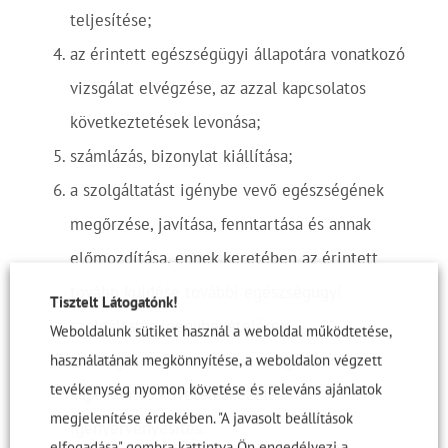
teljesítése;
az érintett egészségügyi állapotára vonatkozó
vizsgálat elvégzése, az azzal kapcsolatos
következtetések levonása;
számlázás, bizonylat kiállítása;
a szolgáltatást igénybe vevő egészségének
megőrzése, javítása, fenntartása és annak
előmozdítása, ennek keretében az érintett
tovább küldése további egészségügyi
Tisztelt Látogatónk!
szolgáltatás igénybevételére;
Weboldalunk sütiket használ a weboldal működtetése,
esetlegesen felmerülő, a szolgáltatással
használatának megkönnyítése, a weboldalon végzett
tevékenység nyomon követése és releváns ajánlatok
kapcsolatos követeléskezelés,
megjelenítése érdekében. "A javasolt beállítások
igényérvényesítés.
elfogadása" gombra kattintva Ön engedélyezi a