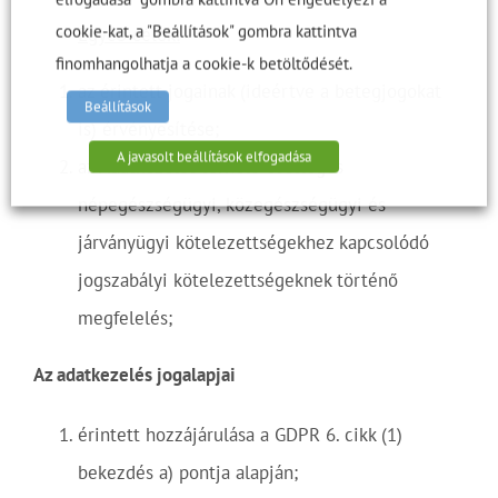
cookie-kat, a "Beállítások" gombra kattintva
Egyéb célok:
finomhangolhatja a cookie-k betöltődését.
az érintett jogainak (ideértve a betegjogokat
Beállítások
is) érvényesítése;
A javasolt beállítások elfogadása
az Adatkezelőt terhelő esetleges
népegészségügyi, közegészségügyi és
járványügyi kötelezettségekhez kapcsolódó
jogszabályi kötelezettségeknek történő
megfelelés;
Az adatkezelés jogalapjai
érintett hozzájárulása a GDPR 6. cikk (1)
bekezdés a) pontja alapján;