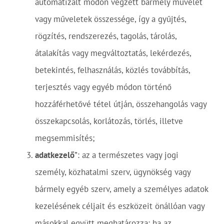
automatizált módon végzett bármely művelet
vagy műveletek összessége, így a gyűjtés,
rögzítés, rendszerezés, tagolás, tárolás,
átalakítás vagy megváltoztatás, lekérdezés,
betekintés, felhasználás, közlés továbbítás,
terjesztés vagy egyéb módon történő
hozzáférhetővé tétel útján, összehangolás vagy
összekapcsolás, korlátozás, törlés, illetve
megsemmisítés;
adatkezelő
”: az a természetes vagy jogi
személy, közhatalmi szerv, ügynökség vagy
bármely egyéb szerv, amely a személyes adatok
kezelésének céljait és eszközeit önállóan vagy
másokkal együtt meghatározza; ha az