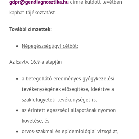
gdpr@gendiagnosztika.hu
címre küldött levélben
kaphat tájékoztatást.
További címzettek
:
Népegészségügyi célból:
Az Eavtv. 16.§-a alapján
a betegellátó eredményes gyógykezelési
tevékenységének elősegítése, ideértve a
szakfelügyeleti tevékenységet is,
az érintett egészségi állapotának nyomon
követése, és
orvos-szakmai és epidemiológiai vizsgálat,